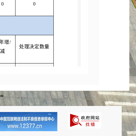
0
0
年增/
处理决定数量
减
0
0
0
0
本年增/减