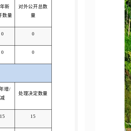
年新
对外公开总数
开数量
量
0
0
0
0
年增/
处理决定数量
减
15
15