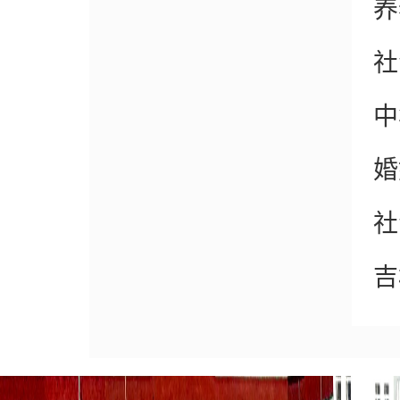
养
社
中
婚
社
吉