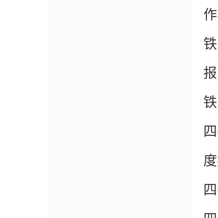
作
铁
报
铁
四
度
四