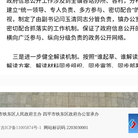
政府信息公开工作涉及到全镇各站办所、各村，分
建立“统一领导、专人负责、多方参与、密切配合”
视，制定了由副书记闫玉清同志分管负责，镇办公
密切配合抓落实的工作机制。保证了政府信息公开
横向广泛参与、纵向分级负责的政务公开网络。
三是进一步健全解读机制。按照“谁起草、谁解读
解读方案、解读材料同步组织、同步审签、同步部
二、主动公开政府信息情况
2018
年，叶赫镇政府在主动公开方面，截止到
20
通过政府信息公开专栏主动发布政府信息
13
条，年
条，公开指南
0
条，信息公开意见箱
0
条，依申请公
全面性、时效性得到了有效提升。