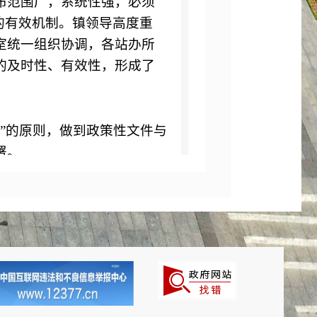
布范围广，系统性强，必须
的有效机制。镇领导高度重
室统一组织协调，各站办所
的及时性、有效性，形成了
”的原则，做到政策性文件与
署。
18
年
12
月
31
日，叶赫镇政府
度报告
1
条，政务公开依据
0
开
0
条。政府信息公开工作的